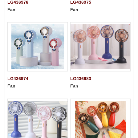
LG436976
LG436975
Fan
Fan
LG436974
LG436983
Fan
Fan